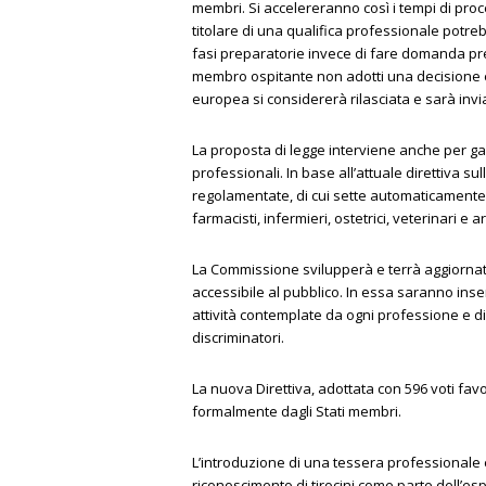
membri. Si accelereranno così i tempi di proce
titolare di una qualifica professionale potre
fasi preparatorie invece di fare domanda pr
membro ospitante non adotti una decisione ent
europea si considererà rilasciata e sarà invi
La proposta di legge interviene anche per ga
professionali. In base all’attuale direttiva su
regolamentate, di cui sette automaticamente ri
farmacisti, infermieri, ostetrici, veterinari e ar
La Commissione svilupperà e terrà aggiornat
accessibile al pubblico. In essa saranno inser
attività contemplate da ogni professione e di
discriminatori.
La nuova Direttiva, adottata con 596 voti fav
formalmente dagli Stati membri.
L’introduzione di una tessera professionale
riconoscimento di tirocini come parte dell’es