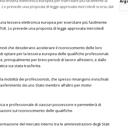
una tessera elettronica europea per esercitare più facilmente la
Arg
E. Lo prevede una proposta di legge approvata mercoledì scorso dal
 una tessera elettronica europea per esercitare più facilmente
ll’UE. Lo prevede una proposta di legge approvata mercoledì
sti che desiderano accelerare il riconoscimento delle loro
di optare per la tessera europea delle qualifiche professionali.
e, principalmente per brevi periodi di lavoro all’estero, e dallo
ica sia stata trasferita.
 la mobilità dei professionisti, che spesso rimangono invischiati
trasferimento da uno Stato membro all’altro per motivi
mica e professionale di ciascun possessore e permetterà di
azioni sul riconoscimento delle qualifiche.
nformazione del mercato interno tra le amministrazioni degli Stati