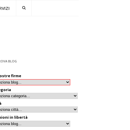
RVIZI
ROVA BLOG
ostre firme
egoria
à
ioni in libertà