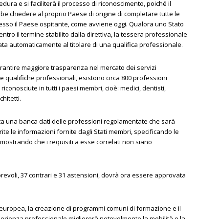
dura e si faciliterà il processo di riconoscimento, poiché il
bbe chiedere al proprio Paese di origine di completare tutte le
esso il Paese ospitante, come avviene oggi. Qualora uno Stato
ro il termine stabilito dalla direttiva, la tessera professionale
ata automaticamente al titolare di una qualifica professionale.
rantire maggiore trasparenza nel mercato dei servizi
lle qualifiche professionali, esistono circa 800 professioni
conosciute in tutti i paesi membri, cioè: medici, dentisti,
chitetti.
a una banca dati delle professioni regolamentate che sarà
ite le informazioni fornite dagli Stati membri, specificando le
mostrando che i requisiti a esse correlati non siano
orevoli, 37 contrari e 31 astensioni, dovrà ora essere approvata
 europea, la creazione di programmi comuni di formazione e il
perienza professionale migliorerà notevolmente la mobilità e la