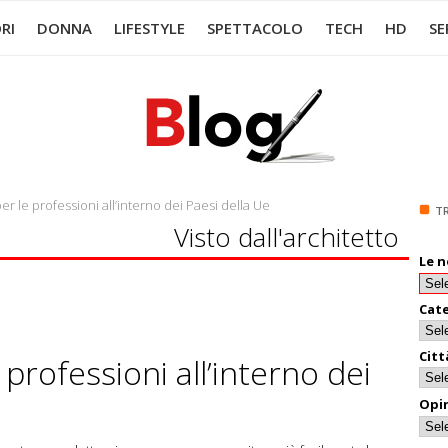
RI
DONNA
LIFESTYLE
SPETTACOLO
TECH
HD
SE
r le professioni all’interno dei Paesi della Ue
T
Visto dall'architetto
Le n
Cat
Citt
 professioni all’interno dei
Opin