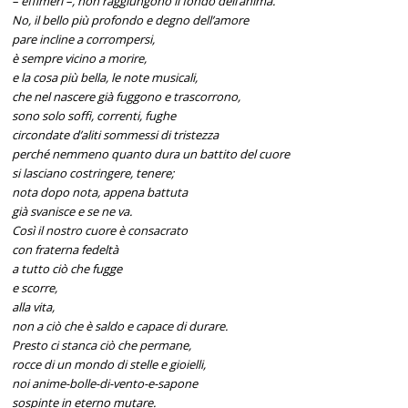
– effimeri –, non raggiungono il fondo dell’anima.
No, il bello più profondo e degno dell’amore
pare incline a corrompersi,
è sempre vicino a morire,
e la cosa più bella, le note musicali,
che nel nascere già fuggono e trascorrono,
sono solo soffi, correnti, fughe
circondate d’aliti sommessi di tristezza
perché nemmeno quanto dura un battito del cuore
si lasciano costringere, tenere;
nota dopo nota, appena battuta
già svanisce e se ne va.
Così il nostro cuore è consacrato
con fraterna fedeltà
a tutto ciò che fugge
e scorre,
alla vita,
non a ciò che è saldo e capace di durare.
Presto ci stanca ciò che permane,
rocce di un mondo di stelle e gioielli,
noi anime-bolle-di-vento-e-sapone
sospinte in eterno mutare.