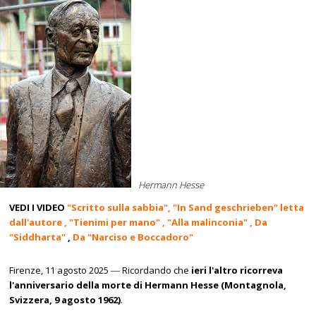
Hermann Hesse
VEDI I VIDEO
"Scritto sulla sabbia"
, "In Sand geschrieben" letta
dall'autore ,
"Tienimi per mano"
,
"Alla malinconia" ,
Da
"Siddharta"
,
Da "Narciso e Boccadoro"
Firenze, 11 agosto 2025
―
Ricordando che
ieri l'altro ricorreva
l'anniversario della morte di Hermann Hesse (Montagnola,
Svizzera, 9 agosto 1962)
.