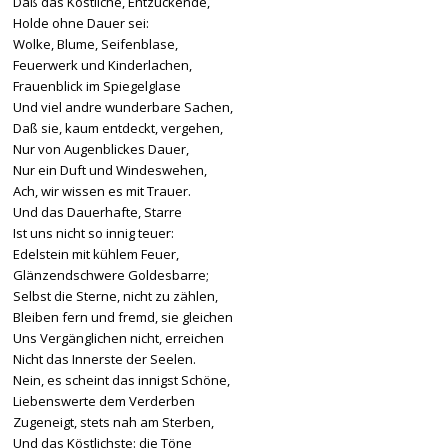
Daß das Köstliche, Entzückende,
Holde ohne Dauer sei:
Wolke, Blume, Seifenblase,
Feuerwerk und Kinderlachen,
Frauenblick im Spiegelglase
Und viel andre wunderbare Sachen,
Daß sie, kaum entdeckt, vergehen,
Nur von Augenblickes Dauer,
Nur ein Duft und Windeswehen,
Ach, wir wissen es mit Trauer.
Und das Dauerhafte, Starre
Ist uns nicht so innig teuer:
Edelstein mit kühlem Feuer,
Glänzendschwere Goldesbarre;
Selbst die Sterne, nicht zu zählen,
Bleiben fern und fremd, sie gleichen
Uns Vergänglichen nicht, erreichen
Nicht das Innerste der Seelen.
Nein, es scheint das innigst Schöne,
Liebenswerte dem Verderben
Zugeneigt, stets nah am Sterben,
Und das Köstlichste: die Töne